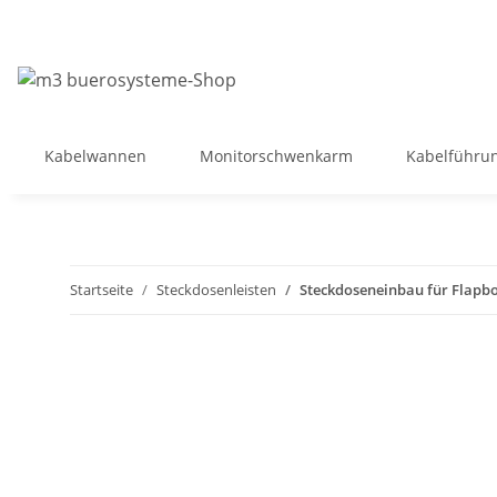
Kabelwannen
Monitorschwenkarm
Kabelführu
Startseite
Steckdosenleisten
Steckdoseneinbau für Flapbox