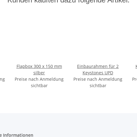
Flapbox 300 x 150 mm
Einbaurahmen für 2
silber
Keystones UPD
ung
r
Preise nach Anmeldung
Preise nach Anmeldung
Pr
he
sichtbar
sichtbar
e Informationen