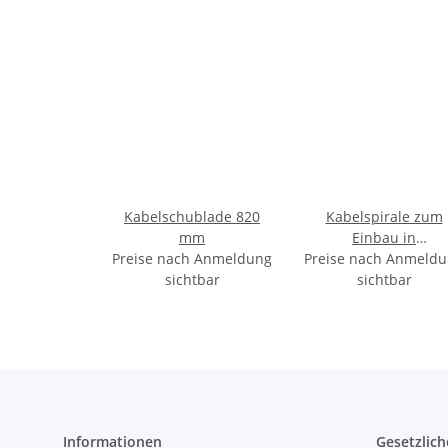
Kabelschublade 820
Kabelspirale zum
mm
Einbau in
Preise nach Anmeldung
Preise nach Anmeld
Kabelschublade fü
sichtbar
Schreibtische bis Hö
sichtbar
720 mm, grau
Informationen
Gesetzlich