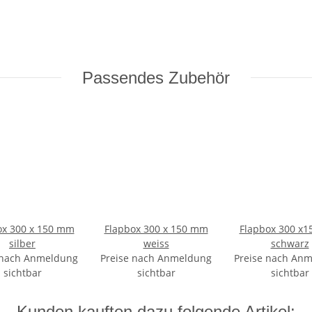
Passendes Zubehör
ox 300 x 150 mm
Flapbox 300 x 150 mm
Flapbox 300 x
silber
weiss
schwarz
 nach Anmeldung
Preise nach Anmeldung
Preise nach An
sichtbar
sichtbar
sichtbar
Kunden kauften dazu folgende Artikel: