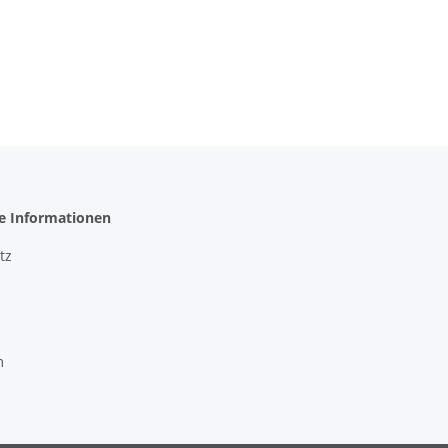
he Informationen
tz
m