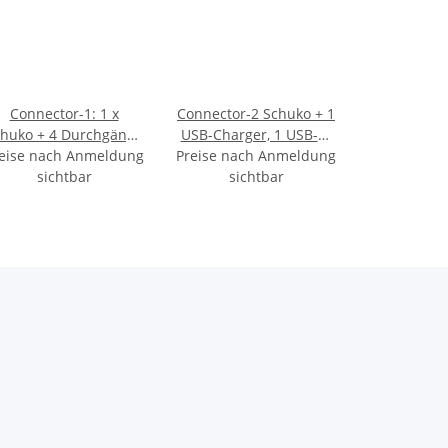
Connector-1: 1 x
Connector-2 Schuko + 1
chuko + 4 Durchgänge
USB-Charger, 1 USB-C-
eise nach Anmeldung
für Kabel, weiss
Preise nach Anmeldung
Buchse schwarz
sichtbar
sichtbar