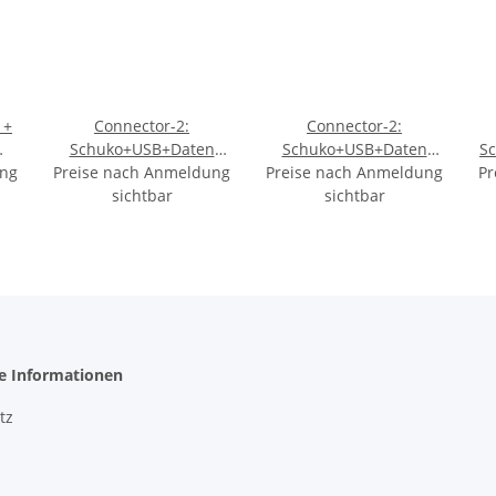
 +
Connector-2:
Connector-2:
Schuko+USB+Daten
Schuko+USB+Daten
S
ung
Preise nach Anmeldung
MULTILEVEL schwarz
Preise nach Anmeldung
MULTILEVEL weiss
Pr
sichtbar
sichtbar
he Informationen
tz