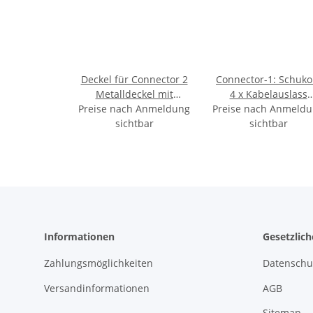
Deckel für Connector 2
Connector-1: Schuko
Metalldeckel mit
4 x Kabelauslass
Preise nach Anmeldung
Ausschnitt für ein
Preise nach Anmeld
MULTILEVEL
Kabel, 7.5mm Ø weiss
sichtbar
sichtbar
Informationen
Gesetzlic
Zahlungsmöglichkeiten
Datenschu
Versandinformationen
AGB
Sitemap