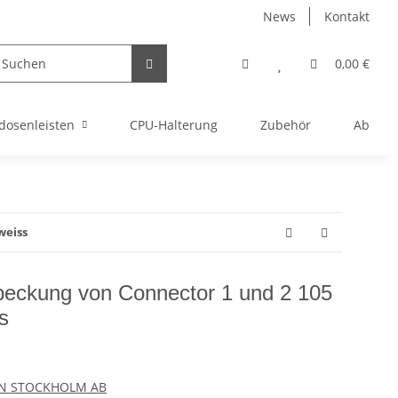
News
Kontakt
0,00 €
dosenleisten
CPU-Halterung
Zubehör
Abverka
weiss
beckung von Connector 1 und 2 105
s
N STOCKHOLM AB