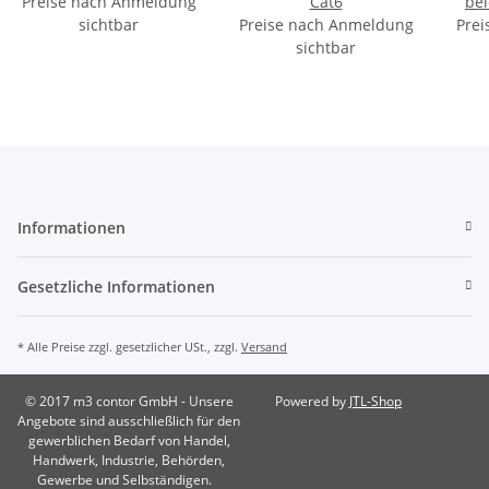
Preise nach Anmeldung
Cat6
bei
sichtbar
Preise nach Anmeldung
Alu /
Prei
sichtbar
Informationen
Gesetzliche Informationen
* Alle Preise zzgl. gesetzlicher USt., zzgl.
Versand
© 2017 m3 contor GmbH - Unsere
Powered by
JTL-Shop
Angebote sind ausschließlich für den
gewerblichen Bedarf von Handel,
Handwerk, Industrie, Behörden,
Gewerbe und Selbständigen.