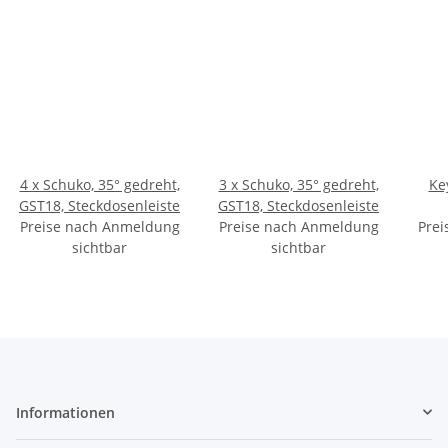
4 x Schuko, 35° gedreht,
3 x Schuko, 35° gedreht,
Ke
GST18, Steckdosenleiste
GST18, Steckdosenleiste
Preise nach Anmeldung
Preise nach Anmeldung
Prei
sichtbar
sichtbar
Informationen