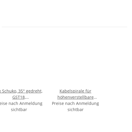
x Schuko, 35° gedreht,
Kabelspirale für
GST18,
höhenverstellbare
eise nach Anmeldung
Steckdosenleiste
Preise nach Anmeldung
Arbeitsplätze bis 130
sichtbar
cm ausziehbar schwarz
sichtbar